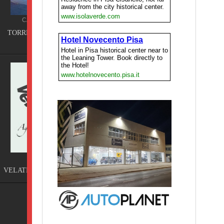
ING
Terme