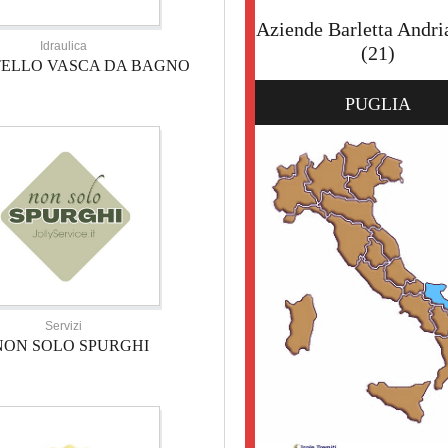
Aziende Barletta Andri
Idraulica
(21)
TELLO VASCA DA BAGNO
PUGLIA
Servizi
NON SOLO SPURGHI