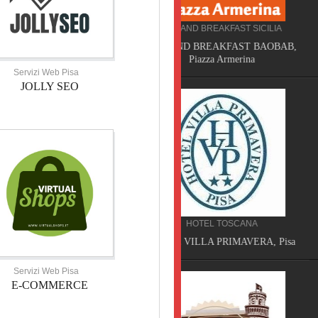
BED AND BREAKFAST SICILIA
CAMPEGGIO TOSCANA
BED AND BREAKFAST BAOBAB,
TORRE PENDENTE CAMP
Piazza Armerina
VILLAGE, Pisa
Servizi Web Pisa
JOLLY SEO
HOTEL TOSCANA
SERVIZI TOSCANA
HOTEL VILLA PRIMAVERA, Pisa
VELATHRI TOUR, Casciana 
Servizi Web Pisa
E-COMMERCE