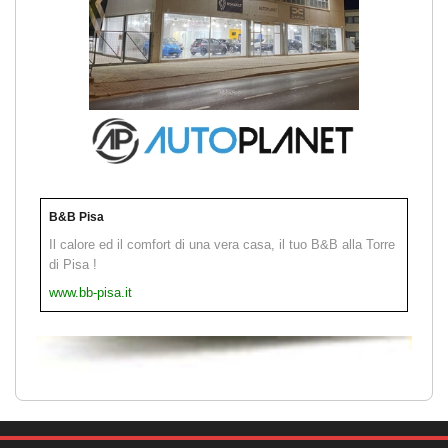
B&B Pisa
Il calore ed il comfort di una vera casa, il tuo B&B alla Torre
di Pisa !
www.bb-pisa.it