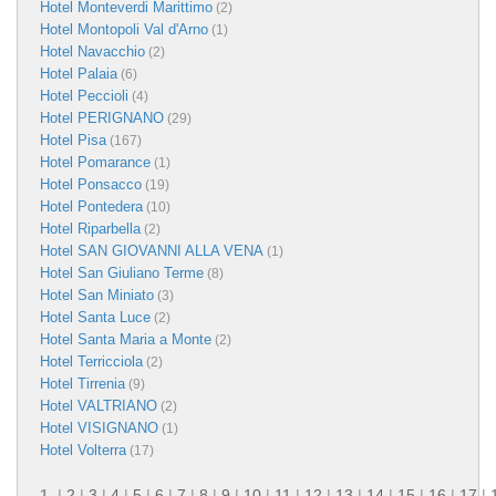
Hotel Monteverdi Marittimo
(2)
Hotel Montopoli Val d'Arno
(1)
Hotel Navacchio
(2)
Hotel Palaia
(6)
Hotel Peccioli
(4)
Hotel PERIGNANO
(29)
Hotel Pisa
(167)
Hotel Pomarance
(1)
Hotel Ponsacco
(19)
Hotel Pontedera
(10)
Hotel Riparbella
(2)
Hotel SAN GIOVANNI ALLA VENA
(1)
Hotel San Giuliano Terme
(8)
Hotel San Miniato
(3)
Hotel Santa Luce
(2)
Hotel Santa Maria a Monte
(2)
Hotel Terricciola
(2)
Hotel Tirrenia
(9)
Hotel VALTRIANO
(2)
Hotel VISIGNANO
(1)
Hotel Volterra
(17)
1
|
2
|
3
|
4
|
5
|
6
|
7
|
8
|
9
|
10
|
11
|
12
|
13
|
14
|
15
|
16
|
17
|