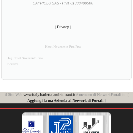
CAPRIOLO SAS - P.iva 01308480506
[
Privacy
]
Hotel Novecento Pisa Pisa
Tag Hotel Novecento Pisa
ricettiva
il Sito Web
www.italy.barletta-andria-trani.it
è membro di NetworkPortali.it | [
Aggiungi la tua Azienda al Network di Portali
]