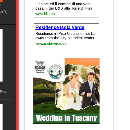
ING
Terme