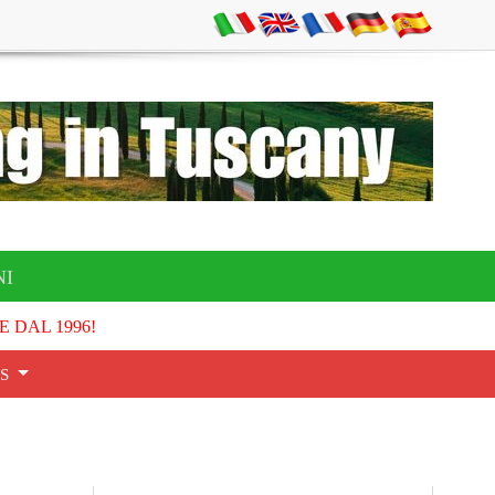
NI
E DAL 1996!
S