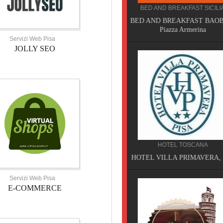
BED AND BREAKFAST SICILIA
CAMPEGGIO TOSCANA
BED AND BREAKFAST BAOBAB,
TORRE PENDENTE CAMP
Piazza Armerina
VILLAGE, Pisa
Servizi Web Pisa
JOLLY SEO
HOTEL TOSCANA
SERVIZI TOSCANA
HOTEL VILLA PRIMAVERA, Pisa
VELATHRI TOUR, Casciana 
Servizi Web Pisa
E-COMMERCE