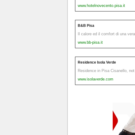
www.hotelnovecento.pisa.it
B&B Pisa
Il calore ed il comfort di una ver
www.bb-pisa.it
Residence Isola Verde
Residence in Pisa Cisanello, not 
www.isolaverde.com