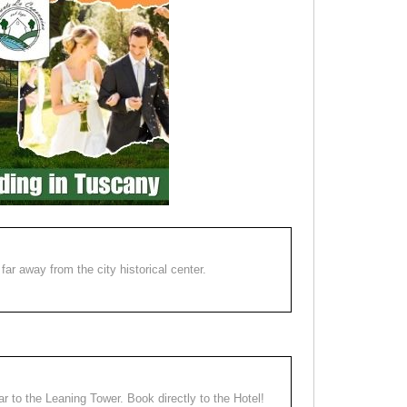
far away from the city historical center.
ear to the Leaning Tower. Book directly to the Hotel!