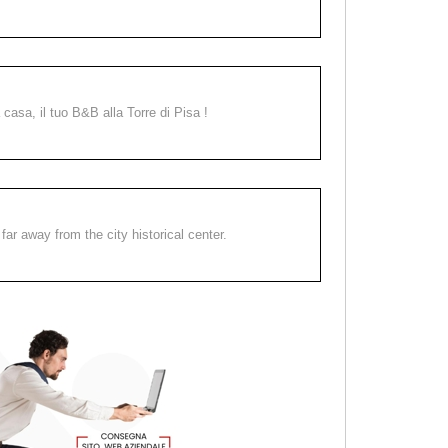
a casa, il tuo B&B alla Torre di Pisa !
far away from the city historical center.