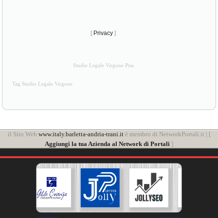
[
Privacy
]
Studio Legale Virgone Pisa
Tag Studio Legale Virgone
il Sito Web
www.italy.barletta-andria-trani.it
è membro di NetworkPortali.it | [
Aggiungi la tua Azienda al Network di Portali
]