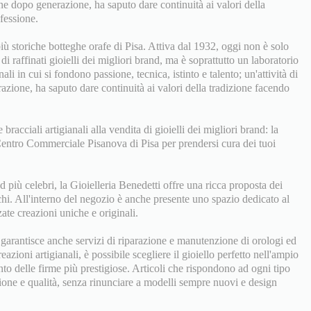
one dopo generazione, ha saputo dare continuità ai valori della
ofessione.
iù storiche botteghe orafe di Pisa. Attiva dal 1932, oggi non è solo
di raffinati gioielli dei migliori brand, ma è soprattutto un laboratorio
ali in cui si fondono passione, tecnica, istinto e talento; un'attività di
zione, ha saputo dare continuità ai valori della tradizione facendo
 bracciali artigianali alla vendita di gioielli dei migliori brand: la
 Centro Commerciale Pisanova di Pisa per prendersi cura dei tuoi
d più celebri, la Gioielleria Benedetti offre una ricca proposta dei
chi. All'interno del negozio è anche presente uno spazio dedicato al
ate creazioni uniche e originali.
a garantisce anche servizi di riparazione e manutenzione di orologi ed
reazioni artigianali, è possibile scegliere il gioiello perfetto nell'ampio
nto delle firme più prestigiose. Articoli che rispondono ad ogni tipo
zione e qualità, senza rinunciare a modelli sempre nuovi e design