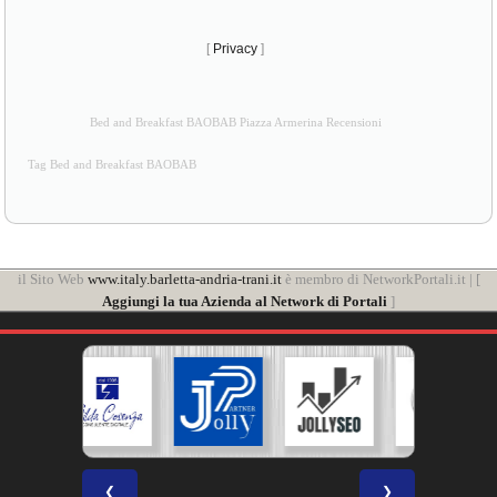
[
Privacy
]
Bed and Breakfast BAOBAB Piazza Armerina Recensioni
Tag Bed and Breakfast BAOBAB
il Sito Web
www.italy.barletta-andria-trani.it
è membro di NetworkPortali.it | [
Aggiungi la tua Azienda al Network di Portali
]
❮
❯