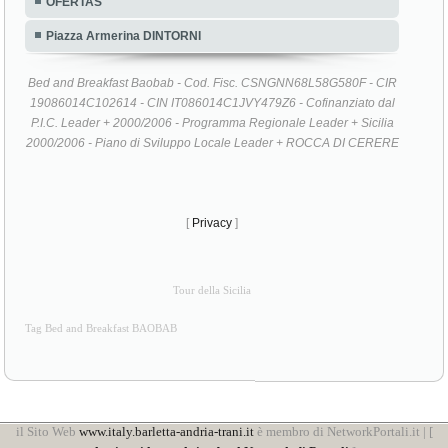
OFERTAS
Piazza Armerina DINTORNI
Bed and Breakfast Baobab - Cod. Fisc. CSNGNN68L58G580F - CIR
19086014C102614 - CIN IT086014C1JVY479Z6 - Cofinanziato dal
P.I.C. Leader + 2000/2006 - Programma Regionale Leader + Sicilia
2000/2006 - Piano di Sviluppo Locale Leader + ROCCA DI CERERE
[
Privacy
]
Tour della Sicilia
Tag Bed and Breakfast BAOBAB
il Sito Web
www.italy.barletta-andria-trani.it
è membro di NetworkPortali.it | [