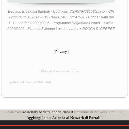
Bed and Breakfast Baobab - Cod. Fisc. CSNGNN68L58G580F - CIR
19086014C102614 - CIN IT086014C1JVY479Z6 - Cofinanziato dal
P.I.C. Leader + 2000/2006 - Programma Regionale Leader + Sicilia
2000/2006 - Piano di Sviluppo Locale Leader + ROCCA DI CERERE
[
Privacy
]
Bed and Breakfast Autorizzato
Tag Bed and Breakfast BAOBAB
il Sito Web
www.italy.barletta-andria-trani.it
è membro di NetworkPortali.it | [
Aggiungi la tua Azienda al Network di Portali
]