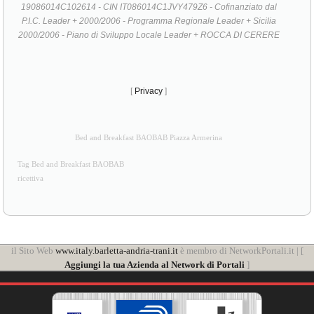
2000/2006 - Piano di Sviluppo Locale Leader + ROCCA DI CERERE
[
Privacy
]
Bed and Breakfast BAOBAB Piazza Armerina
Tag Bed and Breakfast BAOBAB
ricettiva
il Sito Web
www.italy.barletta-andria-trani.it
è membro di NetworkPortali.it | [
Aggiungi la tua Azienda al Network di Portali
]