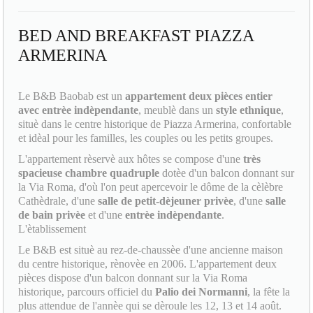
BED AND BREAKFAST PIAZZA
ARMERINA
Le B&B Baobab est un
appartement deux pièces entier
avec entrèe indèpendante
, meublè dans un
style ethnique
,
situè dans le centre historique de Piazza Armerina, confortable
et idèal pour les familles, les couples ou les petits groupes.
L'appartement rèservè aux hôtes se compose d'une
très
spacieuse chambre quadruple
dotèe d'un balcon donnant sur
la Via Roma, d'où l'on peut apercevoir le dôme de la cèlèbre
Cathèdrale, d'une
salle de petit-dèjeuner privèe
, d'une
salle
de bain privèe
et d'une
entrèe indèpendante
.
L'ètablissement
Le B&B est situè au rez-de-chaussèe d'une ancienne maison
du centre historique, rènovèe en 2006. L'appartement deux
pièces dispose d'un balcon donnant sur la Via Roma
historique, parcours officiel du
Palio dei Normanni
, la fête la
plus attendue de l'annèe qui se dèroule les 12, 13 et 14 août.
Distances et lieux d'intèrêt