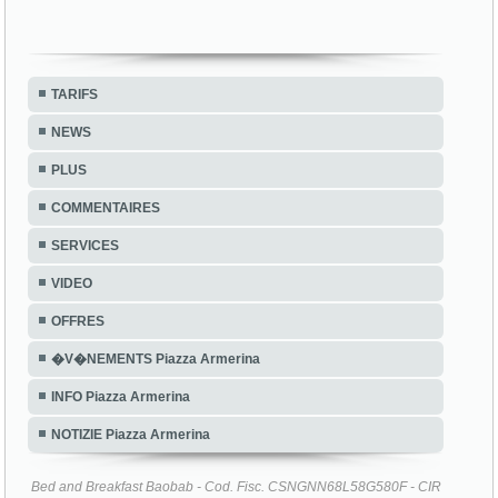
TARIFS
NEWS
PLUS
COMMENTAIRES
SERVICES
VIDEO
OFFRES
�V�NEMENTS Piazza Armerina
INFO Piazza Armerina
NOTIZIE Piazza Armerina
Bed and Breakfast Baobab - Cod. Fisc. CSNGNN68L58G580F - CIR
19086014C102614 - CIN IT086014C1JVY479Z6 - Cofinanziato dal
P.I.C. Leader + 2000/2006 - Programma Regionale Leader + Sicilia