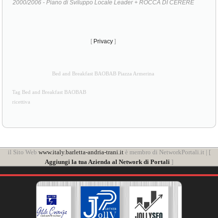
[
Privacy
]
Bed and Breakfast BAOBAB Piazza Armerina
Tag Bed and Breakfast BAOBAB
ricettiva
il Sito Web
www.italy.barletta-andria-trani.it
è membro di NetworkPortali.it | [
Aggiungi la tua Azienda al Network di Portali
]