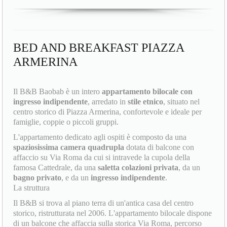
BED AND BREAKFAST PIAZZA
ARMERINA
Il B&B Baobab è un intero
appartamento bilocale con
ingresso indipendente
, arredato in
stile etnico
, situato nel
centro storico di Piazza Armerina, confortevole e ideale per
famiglie, coppie o piccoli gruppi.
L'appartamento dedicato agli ospiti è composto da una
spaziosissima camera quadrupla
dotata di balcone con
affaccio su Via Roma da cui si intravede la cupola della
famosa Cattedrale, da una
saletta colazioni privata
, da un
bagno privato
, e da un
ingresso indipendente
.
La struttura
Il B&B si trova al piano terra di un'antica casa del centro
storico, ristrutturata nel 2006. L'appartamento bilocale dispone
di un balcone che affaccia sulla storica Via Roma, percorso
ufficiale del
Palio dei Normanni
, la festa più attesa dell'anno
che si svolge il 12, 13 e 14 agosto.