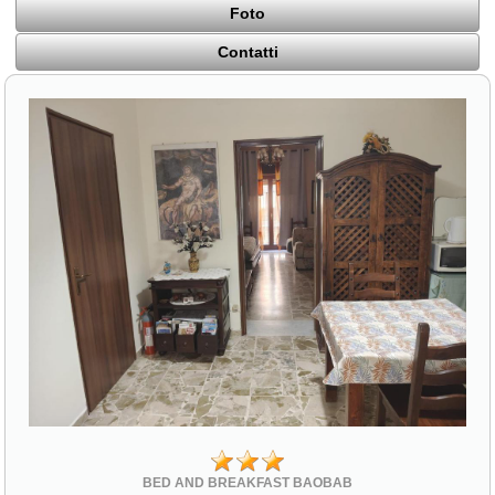
Foto
Contatti
BED AND BREAKFAST BAOBAB
Via Sant'Antonio 16 traversa via Roma
94015 Piazza Armerina (EN)