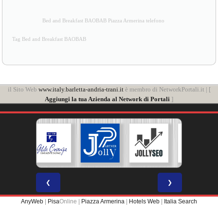
Bed and Breakfast BAOBAB Piazza Armerina telefono
Tag Bed and Breakfast BAOBAB
il Sito Web
www.italy.barletta-andria-trani.it
è membro di NetworkPortali.it | [
Aggiungi la tua Azienda al Network di Portali
]
❮
❯
AnyWeb
|
Pisa
Online |
Piazza Armerina
|
Hotels Web
|
Italia Search